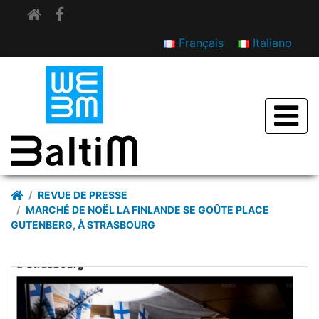
Français
Italiano
Revue de presse
REVUE DE PRESSE
MARCHÉ DE NOËL LA FINLANDE SE GOÛTE PLACE
GUTENBERG, À STRASBOURG