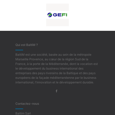
Qui est BaltiM ?
BaltiM est une société, basée au sein de la métropole
Marseille Provence, au cœur de la région Sud de la
France, à la porte de la Méditerranée, dont la vocation est
le développement du business international des
entreprises des pays riverains de la Baltique et des pays
européens de la façade méditerranéenne par le business
international, l'innovation et le développement durable.
Contactez-nous
Baltim Sarl