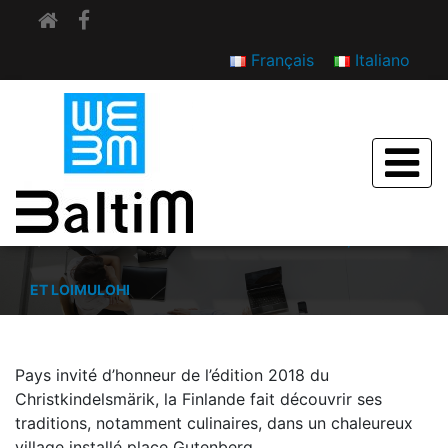
Français
Italiano
REVUE DE PRESSE
MARCHÉ DE NOËL AU VILLAGE FINLANDAIS, GLÖGI
ET LOIMULOHI
Pays invité d’honneur de l’édition 2018 du
Christkindelsmärik, la Finlande fait découvrir ses
traditions, notamment culinaires, dans un chaleureux
village installé place Gutenberg.