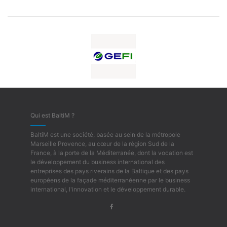
Qui est BaltiM ?
BaltiM est une société, basée au sein de la métropole
Marseille Provence, au cœur de la région Sud de la
France, à la porte de la Méditerranée, dont la vocation est
le développement du business international des
entreprises des pays riverains de la Baltique et des pays
européens de la façade méditerranéenne par le business
international, l'innovation et le développement durable.