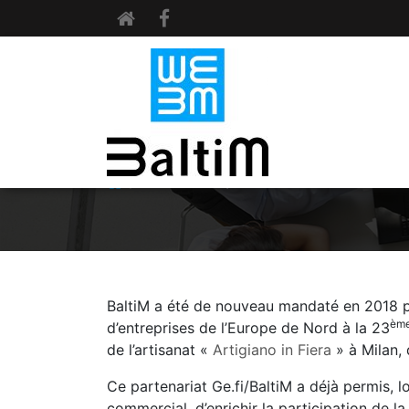
ACTUALITÉS
ARTIGIANO IN FIERA 2018
BaltiM a été de nouveau mandaté en 2018 p
èm
d’entreprises de l’Europe de Nord à la 23
de l’artisanat «
Artigiano in Fiera
» à Milan, 
Ce partenariat Ge.fi/BaltiM a déjà permis, 
commercial, d’enrichir la participation de la