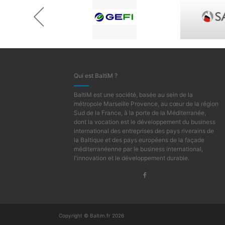
prev
Qui est BaltiM ?
BaltiM est une société, basée au sein de la
métropole Marseille Provence, au cœur de la région
Sud de la France, à la porte de la Méditerranée,
dont la vocation est le développement du business
international des entreprises des pays riverains de
la Baltique et des pays européens de la façade
méditerranéenne par le business international,
l'innovation et le développement durable.
Copyright © Baltim.fr 2026