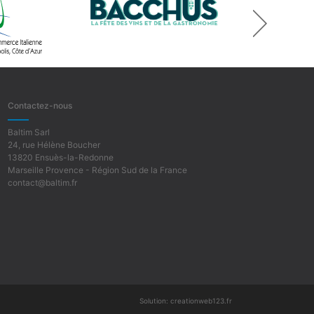
next
Contactez-nous
Baltim Sarl
24, rue Hélène Boucher
13820 Ensuès-la-Redonne
Marseille Provence - Région Sud de la France
contact@baltim.fr
Solution:
creationweb123.fr